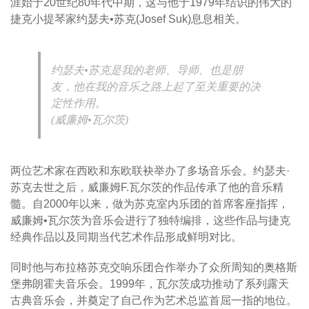
涯始于20世纪80年代中期，这与他于1979年结识的伟大的
捷克小提琴家约瑟夫•苏克(Josef Suk)息息相关。
约瑟夫•苏克是我的老师、导师、也是朋
友，他在我的音乐之路上起了至关重要的决
定性作用。
(威廉姆•瓦尔茨)
两位艺术家在西欧和东欧联袂举办了多场音乐会。约瑟夫·
苏克去世之后，威廉姆F.瓦尔茨的作品传承了他的音乐精
髓。自2000年以来，做为苏克室内乐团的首席客座指挥，
威廉姆•瓦尔茨为音乐会进行了独特编排，这些作品与捷克
经典作品以及同期当代艺术作品形成鲜明对比。
同时他与布拉格苏克交响乐团合作举办了众所周知的奥格斯
堡弗朗霍夫音乐会。1999年，瓦尔茨成功推动了系列露天
古典音乐会，并奠定了自己作为艺术总监首屈一指的地位。