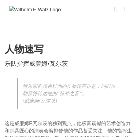
Skip
to
content
人物速写
乐队指挥威廉姆•瓦尔茨
音乐家必须通过他的作品传声达意，同时借
助音符传达他的“弦外之音”。
(威廉姆•瓦尔茨)
这是威廉姆F.瓦尔茨的独到观点，他极富震撼的艺术创造力
和别具匠心的演奏会编排使他的作品备受关注。他的指挥生