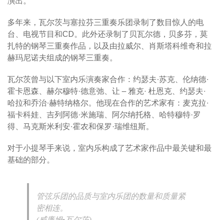
演出。
多年来，瓦尔茨与塞拉芬三重奏乐团录制了数目惊人的电
台、电视节目和CD。此外还录制了贝瓦尔德，贝多芬，莫
扎特的钢琴三重奏作品，以及由拉威尔、肖斯塔科维奇和拉
赫玛尼诺夫组成的钢琴三重奏。
瓦尔茨曾与以下室内乐演奏家合作：约瑟夫·苏克、伦纳德·
霍卡恩森、赫尔穆特·德意弛、让 – 雅克· 杜恩克、约瑟夫·
哈拉和乔治·赫特纳格尔。他现在合作的艺术家有：麦克拉·
福卡科娃、吉列阿德·米施瑞、阿尔纳托格、哈特穆特·罗
得、马克斯米利安·霍农和保罗·瑞维纽斯。
对于小提琴手来说，室内乐构成了艺术家作品中最关键和最
基础的部分。
管弦乐团的品质与室内乐团的数量和质量紧
密相连。
(威廉姆•瓦尔茨)