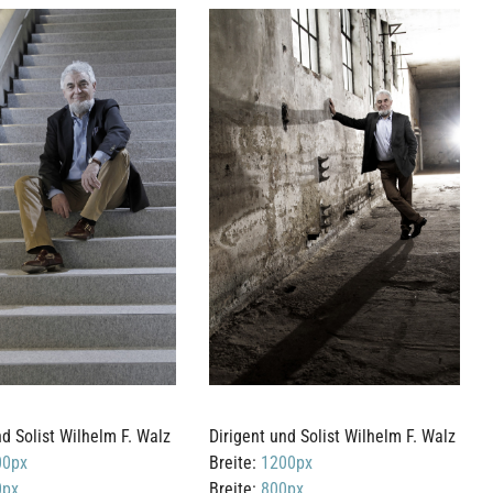
nd Solist Wilhelm F. Walz
Dirigent und Solist Wilhelm F. Walz
00px
Breite:
1200px
0px
Breite:
800px