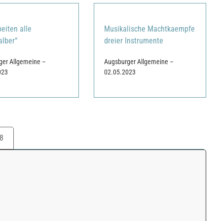
beiten alle
Musikalische Machtkaempfe
alber“
dreier Instrumente
ger Allgemeine –
Augsburger Allgemeine –
023
02.05.2023
8