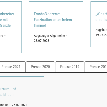
orbereitet
Fronhofkonzerte:
„Wir ar
se mit
Faszination unter freiem
ehrenh
Kränzle
Himmel
Augsbur
19.07.2
ne –
Augsburger Allgemeine –
23.07.2023
Presse 2021
Presse 2020
Presse 2019
Presse 201
traum und
albtraum
emeine – 26.07.2022